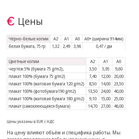
Цены
Чёрно-белые копии
A2
A1
A0
A0+ (ширина 914мм)
белая бумага, 75 гр
1,32
2,49
3,96
0,47 / дм
Цветные копии
A2
A1
A0
чертеж 5% (бумага 75 g/m2),
3,50
5,95
9,60
плакат 100% (бумага 75 g/m2)
7,40
12,00
20,00
плакат 100% (матовая бумага 120 g/m2)
8,50
14,00
23,50
плакат 100% (фотобумага190 g/m2)
13,50
24,00
40,00
плакат 100% (матовая бумага 180 g/m2)
9,10
15,00
25,00
плакат (самоклеющаяся бумага)
14,70
27,00
46,00
Цены указаны в EUR с НДC
На цену влияют объём и специфика работы. Мы