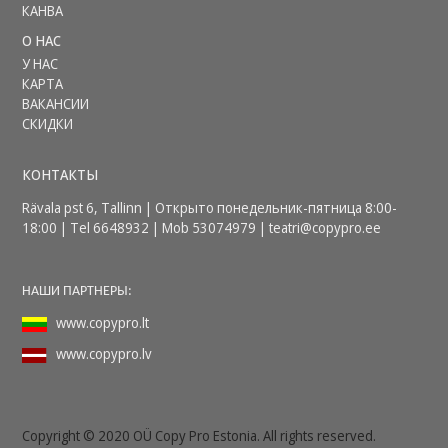
КАНВА
О НАС
У НАС
КАРТА
ВАКАНСИИ
СКИДКИ
КОНТАКТЫ
Rävala pst 6, Tallinn | Открыто понедельник-пятница 8:00-
18:00 | Tel 6648932 | Mob 53074979 |
teatri@copypro.ee
НАШИ ПАРТНЕРЫ:
www.copypro.lt
www.copypro.lv
Copyright © 2020 OÜ Copy Pro Estonia. All rights reserved.