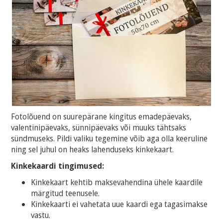
Fotolõuend on suurepärane kingitus emadepäevaks,
valentinipäevaks, sünnipäevaks või muuks tähtsaks
sündmuseks. Pildi valiku tegemine võib aga olla keeruline
ning sel juhul on heaks lahenduseks kinkekaart.
Kinkekaardi tingimused:
Kinkekaart kehtib maksevahendina ühele kaardile
märgitud teenusele.
Kinkekaarti ei vahetata uue kaardi ega tagasimakse
vastu.