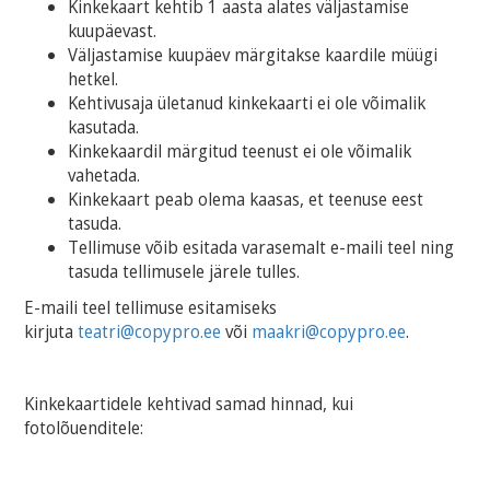
Kinkekaart kehtib 1 aasta alates väljastamise
kuupäevast.
Väljastamise kuupäev märgitakse kaardile müügi
hetkel.
Kehtivusaja ületanud kinkekaarti ei ole võimalik
kasutada.
Kinkekaardil märgitud teenust ei ole võimalik
vahetada.
Kinkekaart peab olema kaasas, et teenuse eest
tasuda.
Tellimuse võib esitada varasemalt e-maili teel ning
tasuda tellimusele järele tulles.
E-maili teel tellimuse esitamiseks
kirjuta
teatri@copypro.ee
või
maakri@copypro.ee
.
Kinkekaartidele kehtivad samad hinnad, kui
fotolõuenditele: