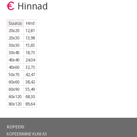
Hinnad
Suurus
Hind
20x20
12,81
20x30
13,98
30x30
15,65
30x40
18,73
40x40
24,04
40x60
32,73
50x70
42,47
60x60
38,42
60x90
55,49
60x120
68,30
80x120
89,64
KOPEERI
KOPEERIMINE KUNI A3