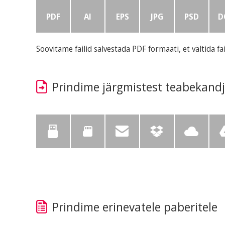
PDF
AI
EPS
JPG
PSD
D
Soovitame failid salvestada PDF formaati, et vältida fa
Prindime järgmistest teabekandj
Prindime erinevatele paberitele