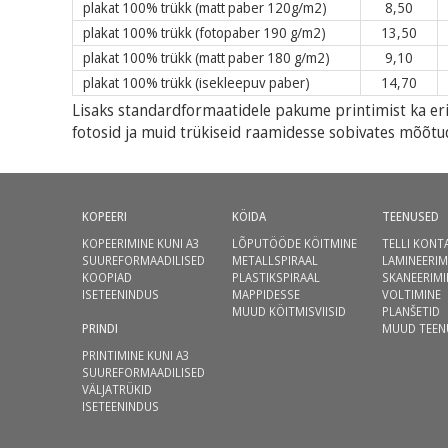
plakat 100% trükk (matt paber 120g/m2)
8,50
plakat 100% trükk (fotopaber 190 g/m2)
13,50
plakat 100% trükk (matt paber 180 g/m2)
9,10
plakat 100% trükk (isekleepuv paber)
14,70
Lisaks standardformaatidele pakume printimist ka eri
fotosid ja muid trükiseid raamidesse sobivates mõõt
KOPEERI
KÖIDA
TEENUSED
KOPEERIMINE KUNI A3
LÕPUTÖÖDE KÖITMINE
TELLI KONT
SUUREFORMAADILISED
METALLSPIRAAL
LAMINEERIM
KOOPIAD
PLASTIKSPIRAAL
SKANEERIMI
ISETEENINDUS
MAPPIDESSE
VOLTIMINE
MUUD KÖITMISVIISID
PLANŠETID
PRINDI
MUUD TEEN
PRINTIMINE KUNI A3
SUUREFORMAADILISED
VÄLJATRÜKID
ISETEENINDUS