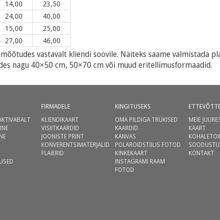
14,00
23,50
24,00
40,00
15,00
25,00
27,00
46,00
mõõtudes vastavalt kliendi soovile. Näiteks saame valmistada pl
udes nagu 40×50 cm, 50×70 cm või muud eritellimusformaadid.
FIRMADELE
KINGITUSEKS
ETTEVÕTT
AKTIVABALT
KLIENDIKAART
OMA PILDIGA TRÜKISED
MEIE JUURE
INE
VISIITKAARDID
KAARDID
KAART
NE
JOONISTE PRINT
KANVAS
KOHALETOI
KONVERENTSIMATERJALID
POLAROIDSTIILIS FOTOD
SOODUSTU
FLAIERID
KINKEKAART
KONTAKT
USED
INSTAGRAMI RAAM
FOTOD