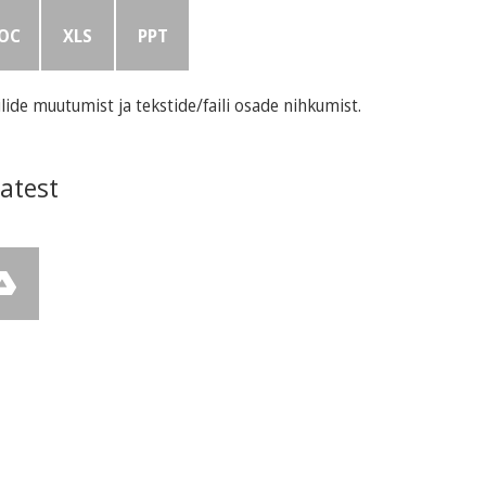
OC
XLS
PPT
ilide muutumist ja tekstide/faili osade nihkumist.
atest