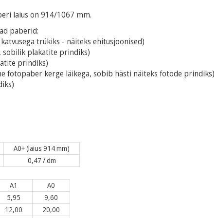
aberi laius on 914/1067 mm.
vad paberid:
katvusega trükiks - näiteks ehitusjoonised)
obilik plakatite prindiks)
tite prindiks)
e fotopaber kerge läikega, sobib hästi näiteks fotode prindiks)
diks)
A0+ (laius 914 mm)
0,47 / dm
A1
A0
5,95
9,60
12,00
20,00