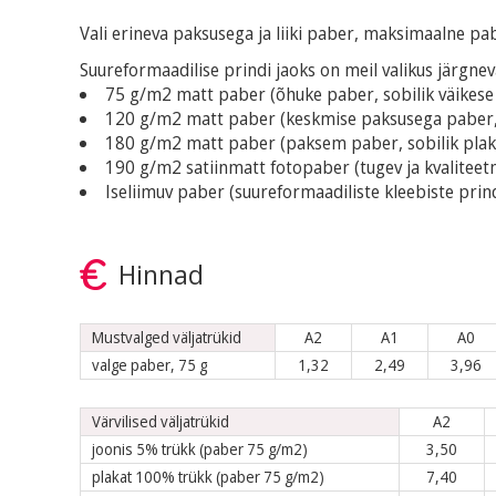
Vali erineva paksusega ja liiki paber, maksimaalne p
Suureformaadilise prindi jaoks on meil valikus järgne
75 g/m2 matt paber (õhuke paber, sobilik väikese 
120 g/m2 matt paber (keskmise paksusega paber, s
180 g/m2 matt paber (paksem paber, sobilik plaka
190 g/m2 satiinmatt fotopaber (tugev ja kvaliteetn
Iseliimuv paber (suureformaadiliste kleebiste prin
Hinnad
Mustvalged väljatrükid
A2
A1
A0
valge paber, 75 g
1,32
2,49
3,96
Värvilised väljatrükid
A2
joonis 5% trükk (paber 75 g/m2)
3,50
plakat 100% trükk (paber 75 g/m2)
7,40