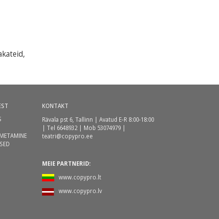
akateid,
EST
KONTAKT
S
Rävala pst 6, Tallinn | Avatud E-R 8:00-18:00
| Tel 6648932 | Mob 53074979 |
METAMINE
teatri@copypro.ee
SED
MEIE PARTNERID:
www.copypro.lt
www.copypro.lv