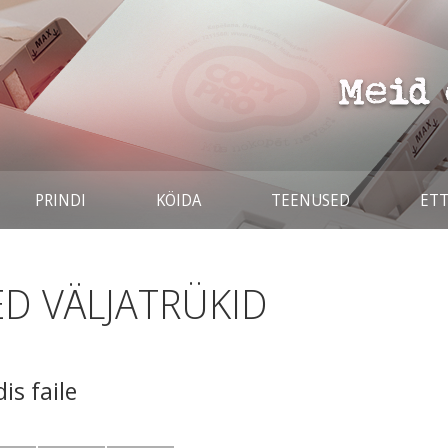
PRINDI
KÖIDA
TEENUSED
ET
D VÄLJATRÜKID
is faile